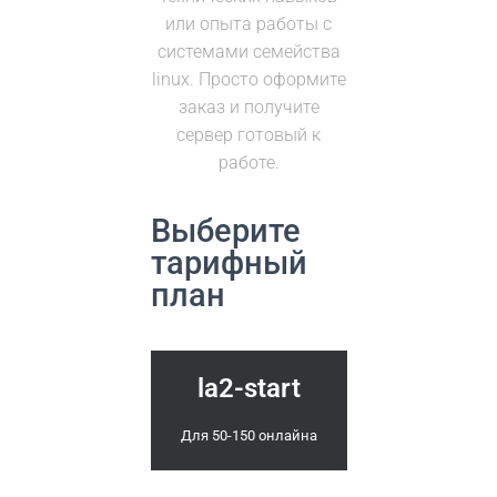
или опыта работы с
системами семейства
linux. Просто оформите
заказ и получите
сервер готовый к
работе.
Выберите
тарифный
план
la2-start
Для 50-150 онлайна