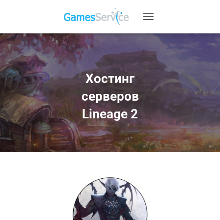
);
T
O
G
G
L
E
Хостинг
N
A
серверов
V
I
Lineage 2
G
A
T
I
O
N