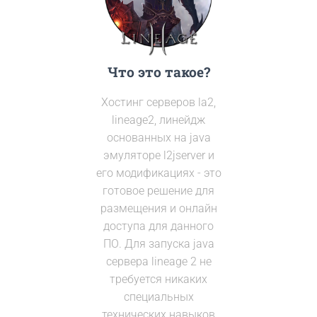
Что это такое?
Хостинг серверов la2,
lineage2, линейдж
основанных на java
эмуляторе l2jserver и
его модификациях - это
готовое решение для
размещения и онлайн
доступа для данного
ПО. Для запуска java
сервера lineage 2 не
требуется никаких
специальных
технических навыков