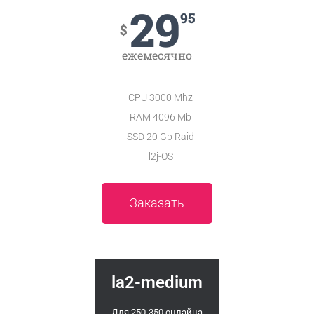
29
95
$
ежемесячно
CPU 3000 Mhz
RAM 4096 Mb
SSD 20 Gb Raid
l2j-OS
Заказать
la2-medium
Для 250-350 онлайна