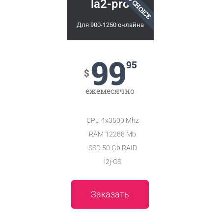
PRO CHOICE
la2-pro
Для 900-1250 онлайна
99
95
$
ежемесячно
CPU 4x3500 Mhz
RAM 12288 Mb
SSD 50 Gb RAID
l2j-OS
Заказать