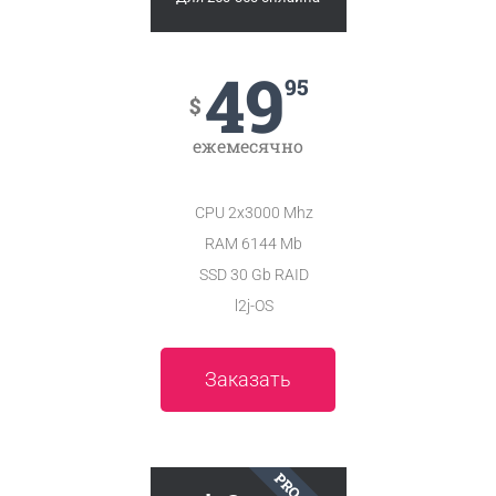
49
95
$
ежемесячно
CPU 2x3000 Mhz
RAM 6144 Mb
SSD 30 Gb RAID
l2j-OS
Заказать